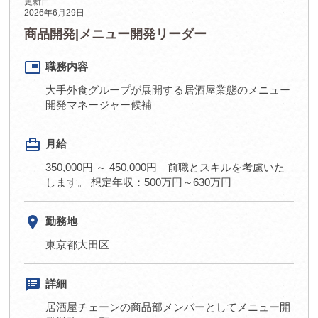
更新日
2026年6月29日
商品開発|メニュー開発リーダー
picture_in_picture
職務内容
大手外食グループが展開する居酒屋業態のメニュー
開発マネージャー候補
card_travel
月給
350,000円 ～ 450,000円 前職とスキルを考慮いた
します。 想定年収：500万円～630万円
room
勤務地
東京都大田区
speaker_notes
詳細
居酒屋チェーンの商品部メンバーとしてメニュー開