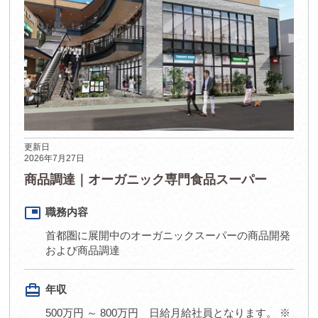
更新日
2026年7月27日
商品調達｜オーガニック専門食品スーパー
picture_in_picture
職務内容
首都圏に展開中のオーガニックスーパーの商品開発
および商品調達
card_travel
年収
500万円 ～ 800万円 日給月給社員となります。 ※