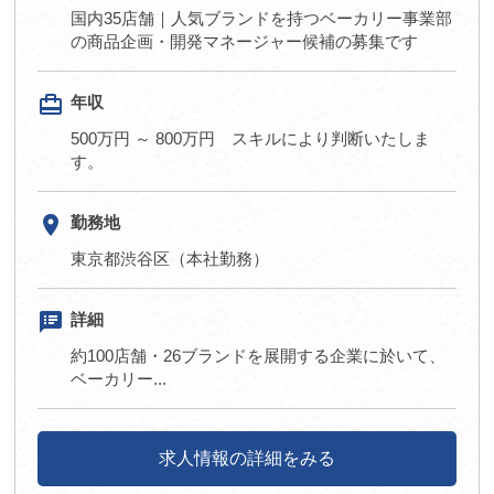
国内35店舗｜人気ブランドを持つベーカリー事業部
の商品企画・開発マネージャー候補の募集です
card_travel
年収
500万円 ～ 800万円 スキルにより判断いたしま
す。
room
勤務地
東京都渋谷区（本社勤務）
speaker_notes
詳細
約100店舗・26ブランドを展開する企業に於いて、
ベーカリー...
求人情報の詳細をみる