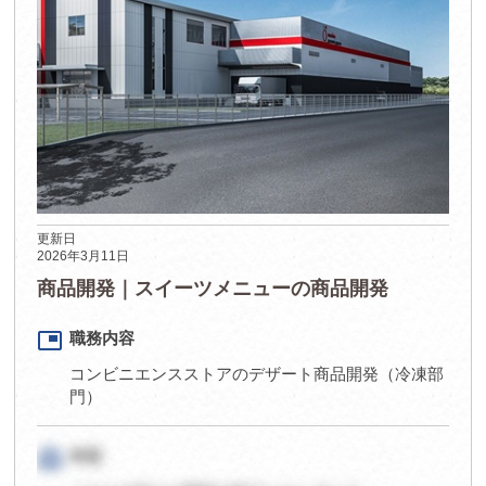
更新日
2026年3月11日
商品開発｜スイーツメニューの商品開発
picture_in_picture
職務内容
コンビニエンスストアのデザート商品開発（冷凍部
門）
card_travel
年収