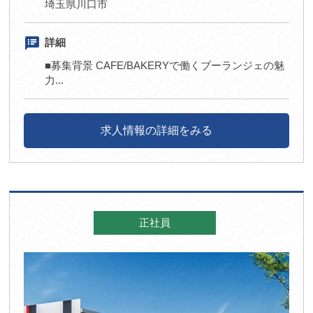
埼玉県川口市
speaker_notes
詳細
■募集背景 CAFE/BAKERYで働くブーランジェの魅
力...
求人情報の詳細をみる
正社員