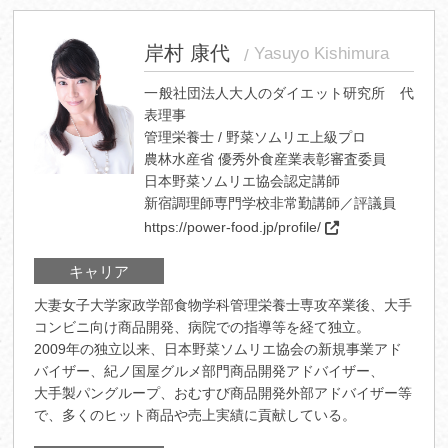
岸村 康代
Yasuyo Kishimura
一般社団法人大人のダイエット研究所 代
表理事
管理栄養士 / 野菜ソムリエ上級プロ
農林水産省 優秀外食産業表彰審査委員
日本野菜ソムリエ協会認定講師
新宿調理師専門学校非常勤講師／評議員
https://power-food.jp/profile/
キャリア
大妻女子大学家政学部食物学科管理栄養士専攻卒業後、大手
コンビニ向け商品開発、病院での指導等を経て独立。
2009年の独立以来、日本野菜ソムリエ協会の新規事業アド
バイザー、紀ノ国屋グルメ部門商品開発アドバイザー、
大手製パングループ、おむすび商品開発外部アドバイザー等
で、多くのヒット商品や売上実績に貢献している。