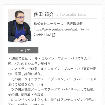
多田 鐸介
Takusuke Tada
株式会社ユーリーズ 代表取締役
https://www.youtube.com/watch?v=h-
7kzHH44aA
キャリア
・18歳で渡仏し、ル・コルドン・ブルー・パリで学んだ
後、パリのミシュラン星付き
レストランで修業。ル・コルドン・ブルー・パリ東京校開
校に帰国し講師に就任。
その後、タイユヴァン・ロブション、パークハイアット東
京にて勤務を経て、ドイ
ツの厨房機器メーカーでフードアドバイザーとして勤務。
その間、病院食・介護食
のコンサルタントとなる。現在はアンチエイジング理論に
基づいた総合コンサルテ