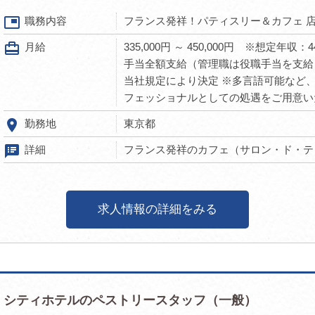
picture_in_picture
職務内容
フランス発祥！パティスリー＆カフェ 
card_travel
月給
335,000円 ～ 450,000円 ※想定年
手当全額支給（管理職は役職手当を支給
当社規定により決定 ※多言語可能など
フェッショナルとしての処遇をご用意い
room
勤務地
東京都
speaker_notes
詳細
フランス発祥のカフェ（サロン・ド・テ）
求人情報の詳細をみる
シティホテルのペストリースタッフ（一般）