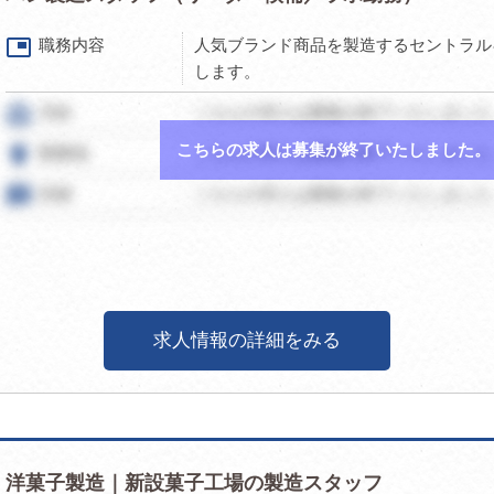
picture_in_picture
職務内容
人気ブランド商品を製造するセントラル
します。
card_travel
月給
こちらの求人は募集が終了いたしました
こちらの求人は募集が終了いたしました。
room
勤務地
こちらの求人は募集が終了いたしました
speaker_notes
詳細
こちらの求人は募集が終了いたしました
求人情報の詳細をみる
洋菓子製造｜新設菓子工場の製造スタッフ