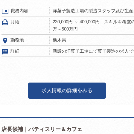
picture_in_picture
職務内容
洋菓子製造工場の製造スタッフ及び生産
card_travel
月給
230,000円 ～ 400,000円 スキル
万～500万円
room
勤務地
栃木県
speaker_notes
詳細
新設の洋菓子工場にて菓子製造の求人です
求人情報の詳細をみる
店長候補｜パティスリー＆カフェ