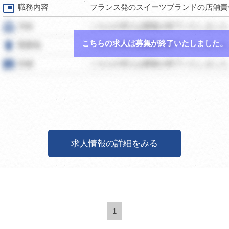
picture_in_picture
職務内容
フランス発のスイーツブランドの店舗責
card_travel
月給
こちらの求人は募集が終了いたしました
こちらの求人は募集が終了いたしました。
room
勤務地
こちらの求人は募集が終了いたしました
speaker_notes
詳細
こちらの求人は募集が終了いたしました
求人情報の詳細をみる
1