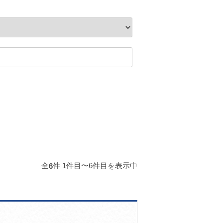
全
件 1件目〜6件目を表示中
6