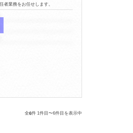
任者業務をお任せします。
。
。
。
全
件 1件目〜6件目を表示中
6