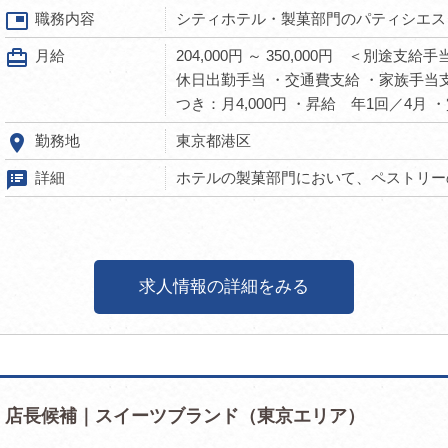
picture_in_picture
職務内容
シティホテル・製菓部門のパティシエス
card_travel
月給
204,000円 ～ 350,000円 ＜別途
休日出勤手当 ・交通費支給 ・家族手当支
つき：月4,000円 ・昇給 年1回／4月 
room
勤務地
東京都港区
speaker_notes
詳細
ホテルの製菓部門において、ペストリーの
求人情報の詳細をみる
店長候補｜スイーツブランド（東京エリア）