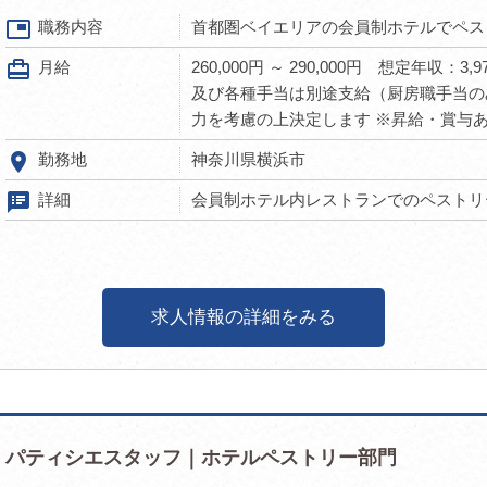
picture_in_picture
職務内容
首都圏ベイエリアの会員制ホテルでペス
card_travel
月給
260,000円 ～ 290,000円 想定年収：3,9
及び各種手当は別途支給（厨房職手当の
力を考慮の上決定します ※昇給・賞与
room
勤務地
神奈川県横浜市
speaker_notes
詳細
会員制ホテル内レストランでのペストリー
求人情報の詳細をみる
パティシエスタッフ｜ホテルペストリー部門