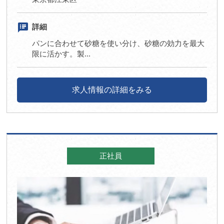
speaker_notes
詳細
パンに合わせて砂糖を使い分け、砂糖の効力を最大
限に活かす。製...
求人情報の詳細をみる
正社員