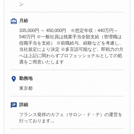
ン
card_travel
月給
335,000円 ～ 450,000円 ※想定年収：440万円～
540万円 ※一般社員は残業手当全額支給（管理職は
役職手当を支給） ※前職給与、経験などを考慮し、
当社規定により決定 ※多言語可能など、即戦力の方
へは上記に関わらずプロフェッショナルとしての処
遇をご用意いたします
room
勤務地
東京都
speaker_notes
詳細
フランス発祥のカフェ（サロン・ド・テ）の運営を
行っております...