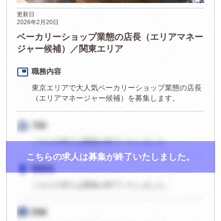
更新日
2026年2月20日
ベーカリーショップ業態の店長（エリアマネー
ジャー候補）／関東エリア
picture_in_picture
職務内容
東京エリアで大人気ベーカリーショップ業態の店長
（エリアマネージャー候補）を募集します。
card_travel
月給
こちらの求人は募集が終了いたしました。
こちらの求人は募集が終了いたしました。
room
勤務地
こちらの求人は募集が終了いたしました。
speaker_notes
詳細