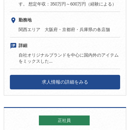
す。 想定年収：350万円～600万円（経験による）
room
勤務地
関西エリア 大阪府・京都府・兵庫県の各店舗
speaker_notes
詳細
自社オリジナルブランドを中心に国内外のアイテム
をミックスした...
求人情報の詳細をみる
正社員