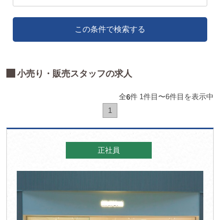
この条件で検索する
小売り・販売スタッフの求人
全
件 1件目〜6件目を表示中
6
1
正社員