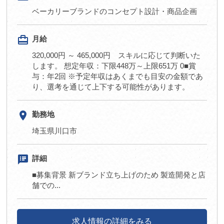
ベーカリーブランドのコンセプト設計・商品企画
card_travel
月給
320,000円 ～ 465,000円 スキルに応じて判断いた
します。 想定年収：下限448万～上限651万 0■賞
与：年2回 ※予定年収はあくまでも目安の金額であ
り、選考を通じて上下する可能性があります。
room
勤務地
埼玉県川口市
speaker_notes
詳細
■募集背景 新ブランド立ち上げのため 製造開発と店
舗での...
求人情報の詳細をみる