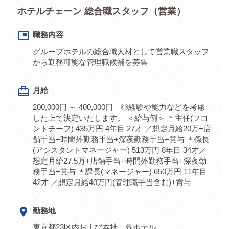
ホテルチェーン 総合職スタッフ（営業）
picture_in_picture
職務内容
グループホテルの総合職人材として営業職スタッフ
から勤務可能な管理職候補を募集
card_travel
月給
200,000円 ～ 400,000円 ◎経験や能力などを考慮
した上で決定いたします。 ＜給与例＞ ＊主任(フロ
ントチーフ) 435万円 4年目 27才 ／想定月給20万+店
舗手当+時間外勤務手当+深夜勤務手当+賞与 ＊係⻑
(アシスタントマネージャー) 513万円 8年目 34才／
想定月給27.5万+店舗手当+時間外勤務手当+深夜勤
務手当+賞与 ＊課⻑(マネージャー) 650万円 11年目
42才 ／想定月給40万円(管理職手当含む)+賞与
room
勤務地
東京都23区内および本社、各ホテル