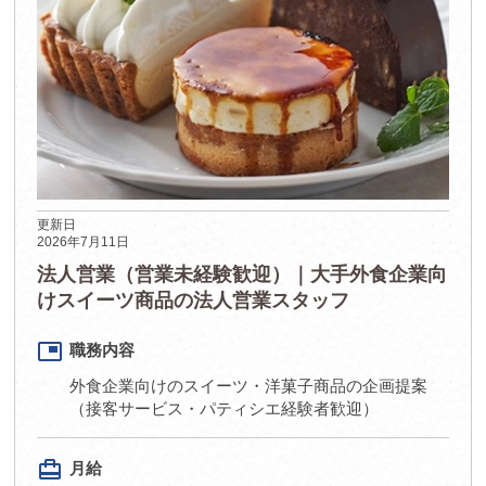
更新日
2026年7月11日
法人営業（営業未経験歓迎）｜大手外食企業向
けスイーツ商品の法人営業スタッフ
picture_in_picture
職務内容
外食企業向けのスイーツ・洋菓子商品の企画提案
（接客サービス・パティシエ経験者歓迎）
card_travel
月給