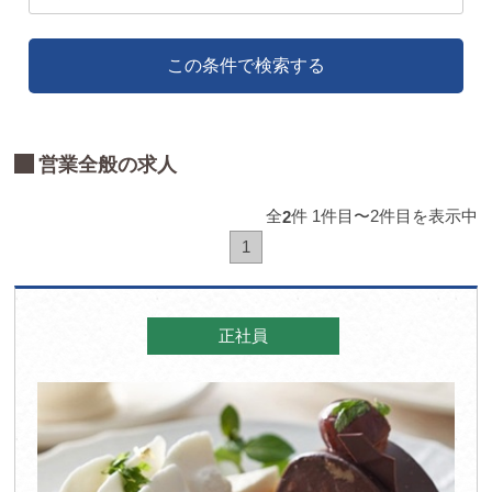
この条件で検索する
営業全般の求人
全
件 1件目〜2件目を表示中
2
1
正社員