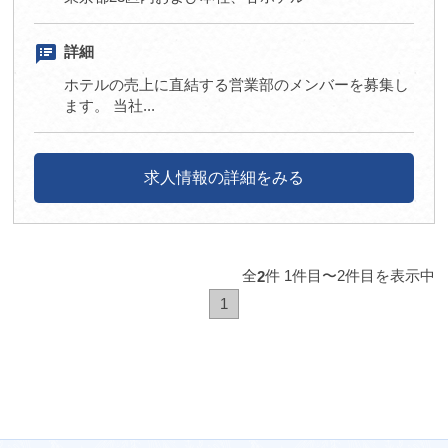
speaker_notes
詳細
ホテルの売上に直結する営業部のメンバーを募集し
ます。 当社...
求人情報の詳細をみる
全
件 1件目〜2件目を表示中
2
1