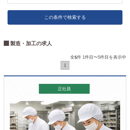
この条件で検索する
製造・加工の求人
全
件 1件目〜5件目を表示中
5
1
正社員