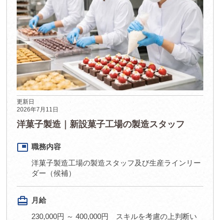
更新日
2026年7月11日
洋菓子製造｜新設菓子工場の製造スタッフ
picture_in_picture
職務内容
洋菓子製造工場の製造スタッフ及び生産ラインリー
ダー（候補）
card_travel
月給
230,000円 ～ 400,000円 スキルを考慮の上判断い