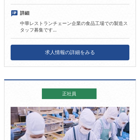
speaker_notes
詳細
中華レストランチェーン企業の食品工場での製造ス
タッフ募集です...
求人情報の詳細をみる
正社員