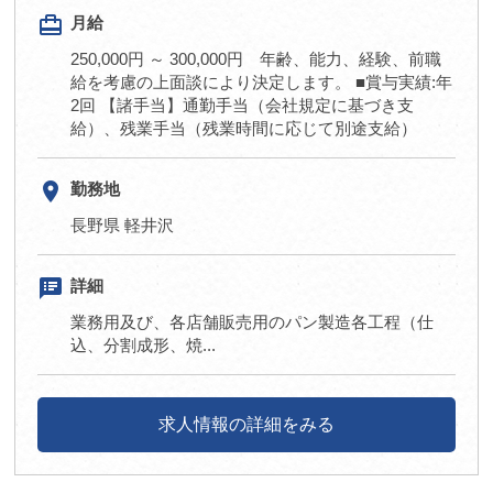
card_travel
月給
250,000円 ～ 300,000円 年齢、能力、経験、前職
給を考慮の上面談により決定します。 ■賞与実績:年
2回 【諸手当】通勤手当（会社規定に基づき支
給）、残業手当（残業時間に応じて別途支給）
room
勤務地
長野県 軽井沢
speaker_notes
詳細
業務用及び、各店舗販売用のパン製造各工程（仕
込、分割成形、焼...
求人情報の詳細をみる