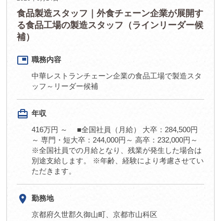
食品製造スタッフ｜外食チェーン企業が展開す
る食品工場の製造スタッフ（ラインリーダー候
補）
picture_in_picture
職務内容
中華レストランチェーン企業の食品工場で製造スタ
ッフ～リーダー候補
card_travel
年収
416万円 ～ ■全国社員（月給） 大卒：284,500円
～ 専門・短大卒：244,000円～ 高卒：232,000円～
※全国社員での月給となり、残業が発生した場合は
別途支給します。 ※年齢、経験により考慮させてい
ただきます。
room
勤務地
京都府久世郡久御山町、京都市山科区