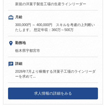
新規の洋菓子製造工場の生産ラインリーダー
card_travel
月給
300,000円 ～ 400,000円 スキルを考慮の上判断い
たします。 想定年収：360万～500万
room
勤務地
栃木県宇都宮市
speaker_notes
詳細
2026年7月より稼働する洋菓子工場のラインリーダ
ーを求めて...
求人情報の詳細をみる