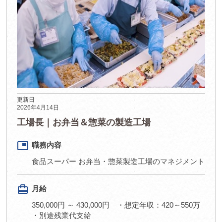
更新日
2026年4月14日
工場長｜お弁当＆惣菜の製造工場
picture_in_picture
職務内容
食品スーパー お弁当・惣菜製造工場のマネジメント
card_travel
月給
350,000円 ～ 430,000円 ・想定年収：420～550万
・別途残業代支給