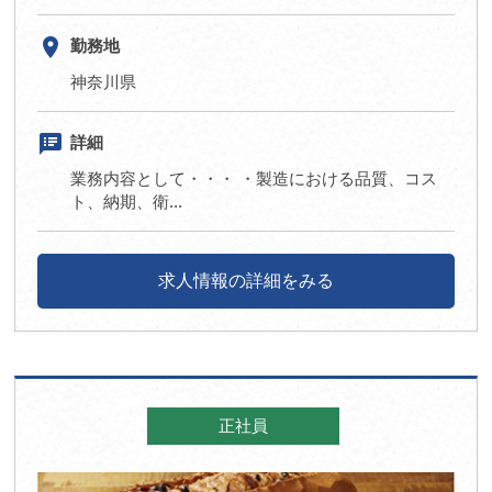
room
勤務地
神奈川県
speaker_notes
詳細
業務内容として・・・ ・製造における品質、コス
ト、納期、衛...
求人情報の詳細をみる
正社員