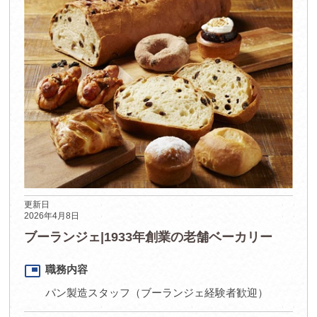
更新日
2026年4月8日
ブーランジェ|1933年創業の老舗ベーカリー
picture_in_picture
職務内容
パン製造スタッフ（ブーランジェ経験者歓迎）