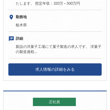
たします。 想定年収：320万～500万円
room
勤務地
栃木県
speaker_notes
詳細
新設の洋菓子工場にて菓子製造の求人です。 洋菓子
の製造過程...
求人情報の詳細をみる
正社員