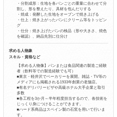
・分割成形：生地を各パンごとの重量に合わせて分
割し、形を整えたり、具材を包んだりする
・焼成：発酵した生地をオーブンで焼き上げる
・仕上：焼き上がったパンにクリーム等をトッピン
グ
・仕分：焼き上げたパンの検品（形や大きさ、焼色
を確認）、納品先別に仕分け
求める人物象
スキル・資格など
【求める人物像】パンまたは食品関連の製造ご経験
者（飲料等での製造経験でも可）
■東京・軽井沢でベーカリーを展開。雑誌・TV等の
メディアにも掲載される1933年創業の老舗店。
■有名デリバリーピザや高級ホテル大手企業と取引
多数
■各工程を3か月～半年程度担当するので、各技術を
じっくり身につけることができます。
■ハード系商品はスペイン製の石窯を用いて行いま
す。