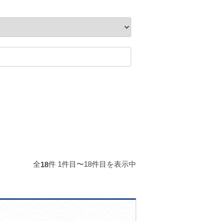
全
件 1件目〜18件目を表示中
18