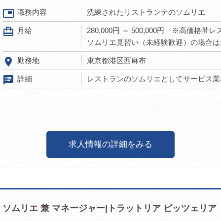
picture_in_picture
職務内容
洗練されたリストランテのソムリエ
card_travel
月給
280,000円 ～ 500,000円 ※高価
ソムリエ見習い（未経験歓迎）の場合は月給
room
勤務地
東京都港区西麻布
speaker_notes
詳細
レストランのソムリエとしてサービス業務
求人情報の詳細をみる
ソムリエ 兼 マネージャー|トラットリア ピッツェリア