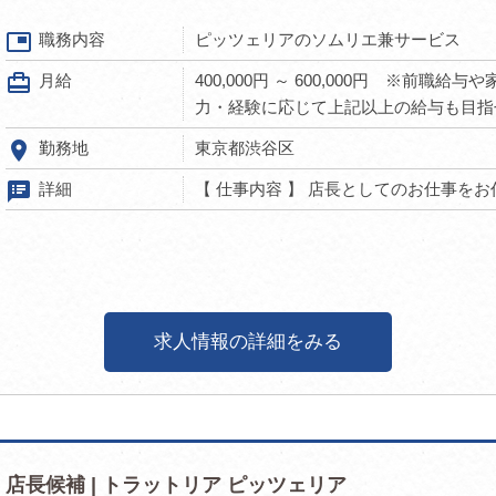
picture_in_picture
職務内容
ピッツェリアのソムリエ兼サービス
card_travel
月給
400,000円 ～ 600,000円 ※前職
力・経験に応じて上記以上の給与も目指
room
勤務地
東京都渋谷区
speaker_notes
詳細
【 仕事内容 】 店長としてのお仕事をお任
求人情報の詳細をみる
店長候補 | トラットリア ピッツェリア