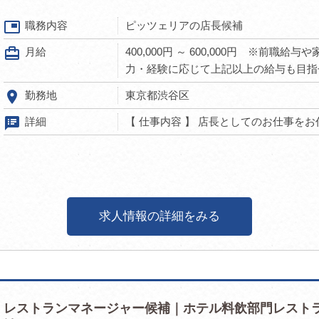
picture_in_picture
職務内容
ピッツェリアの店長候補
card_travel
月給
400,000円 ～ 600,000円 ※前職
力・経験に応じて上記以上の給与も目指
room
勤務地
東京都渋谷区
speaker_notes
詳細
【 仕事内容 】 店長としてのお仕事をお任
求人情報の詳細をみる
レストランマネージャー候補｜ホテル料飲部門レスト