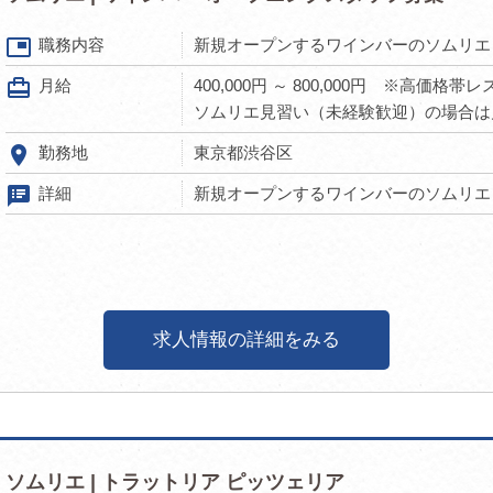
picture_in_picture
職務内容
新規オープンするワインバーのソムリエ
card_travel
月給
400,000円 ～ 800,000円 ※高価
ソムリエ見習い（未経験歓迎）の場合は月給28
room
勤務地
東京都渋谷区
speaker_notes
詳細
新規オープンするワインバーのソムリエと
求人情報の詳細をみる
ソムリエ | トラットリア ピッツェリア