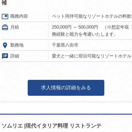
補
picture_in_picture
職務内容
ペット同伴可能なリゾートホテルの料飲
card_travel
月給
250,000円 ～ 500,000円 （※想定年収 3
務経験と能力を考慮いたします。
room
勤務地
千葉県八街市
speaker_notes
詳細
愛犬と一緒に宿泊可能なリゾートホテルで
求人情報の詳細をみる
ソムリエ |現代イタリア料理 リストランテ