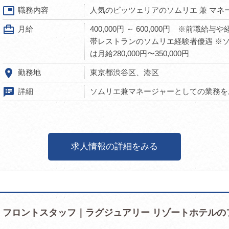
picture_in_picture
職務内容
人気のピッツェリアのソムリエ 兼 マネ
card_travel
月給
400,000円 ～ 600,000円 ※前職
帯レストランのソムリエ経験者優遇 ※
は月給280,000円〜350,000円
room
勤務地
東京都渋谷区、港区
speaker_notes
詳細
ソムリエ兼マネージャーとしての業務をお
求人情報の詳細をみる
フロントスタッフ｜ラグジュアリー リゾートホテルの